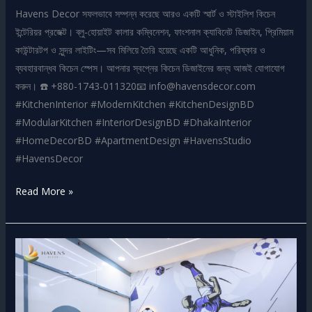
Havens Decor সফলভাবে সম্পন্ন করেছে আরও একটি স্মার্ট ও স্টাইলিশ কিচেন
ইন্টেরিয়র প্রজেক্ট। ব্লু-হোয়াইট কালার কম্বিনেশন, ফাংশনাল ক্যাবিনেট ডিজাইন, প্রিমিয়াম
কাউন্টারটপ ও সুন্দর লাইটিং—সব মিলিয়ে তৈরি হয়েছে একটি আধুনিক, পরিষ্কার ও
ব্যবহারবান্ধব কিচেন স্পেস। আপনার স্বপ্নের কিচেন ডিজাইনের জন্য আজই যোগাযোগ
করুন। ☎️ +880-1743-011320📧 info@havensdecor.com
#KitchenInterior #ModernKitchen #KitchenDesignBD
#ModularKitchen #InteriorDesignBD #DhakaInterior
#HomeDecorBD #ApartmentDesign #HavensStudio
#HavensDecor
Read More »
Football
Lover’s
Bedroom
Interior