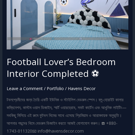
Completed
⚽
Football Lover’s Bedroom
Interior Completed ⚽
Leave a Comment
/
Portfolio
/
Havens Decor
টবলপ্রেমীদের জন্য তৈরি একটি ইউনিক ও স্টাইলিশ বেডরুম স্পেস। ব্লু-হোয়াইট কালার
কম্বিনেশন, কাস্টম ওয়াল ডিজাইন, স্মার্ট ওয়ারড্রোব, সফট কার্টেন এবং আধুনিক লাইটিং—
সবকিছু মিলিয়ে এই রুমে ফুটবল থিমের সাথে এসেছে প্রিমিয়াম ও আরামদায়ক অনুভূতি।
আপনার পছন্দের থিমে বেডরুম ডিজাইন করতে আজই যোগাযোগ করুন। ☎️ +880-
1743-011320📧 info@havensdecor.com