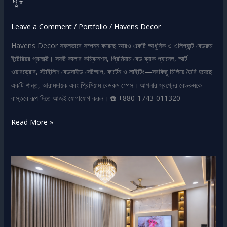
✨
Leave a Comment
/
Portfolio
/
Havens Decor
Havens Decor সফলভাবে সম্পন্ন করেছে আরও একটি আধুনিক ও এলিগ্যান্ট বেডরুম
ইন্টেরিয়র প্রজেক্ট। সফট কালার কম্বিনেশন, প্রিমিয়াম বেড ব্যাক প্যানেল, স্মার্ট
ওয়ারড্রোব, স্টাইলিশ বেডসাইড সেটআপ, কার্টেন ও লাইটিং—সবকিছু মিলিয়ে তৈরি হয়েছে
একটি শান্ত, আরামদায়ক এবং প্রিমিয়াম বেডরুম স্পেস। আপনার স্বপ্নের বেডরুমকে
বাস্তবে রূপ দিতে আজই যোগাযোগ করুন। ☎️ +880-1743-011320
Read More »
মডার্ন
লিভিং
রুম
ইন্টেরিয়র
হ্যান্ডওভার