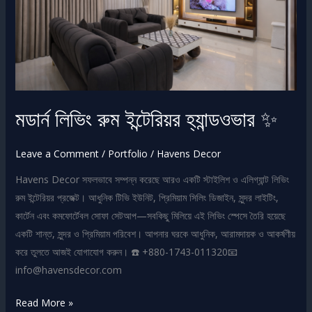
✨
মডার্ন লিভিং রুম ইন্টেরিয়র হ্যান্ডওভার ✨
Leave a Comment
/
Portfolio
/
Havens Decor
Havens Decor সফলভাবে সম্পন্ন করেছে আরও একটি স্টাইলিশ ও এলিগ্যান্ট লিভিং
রুম ইন্টেরিয়র প্রজেক্ট। আধুনিক টিভি ইউনিট, প্রিমিয়াম সিলিং ডিজাইন, সুন্দর লাইটিং,
কার্টেন এবং কমফোর্টেবল সোফা সেটআপ—সবকিছু মিলিয়ে এই লিভিং স্পেসে তৈরি হয়েছে
একটি শান্ত, সুন্দর ও প্রিমিয়াম পরিবেশ। আপনার ঘরকে আধুনিক, আরামদায়ক ও আকর্ষণীয়
করে তুলতে আজই যোগাযোগ করুন। ☎️ +880-1743-011320📧
info@havensdecor.com
Read More »