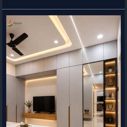
Modern
Luxury
Bedroom
Interior
Design
in
Dhaka
|
Havens
Decor