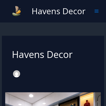
Skip
Havens Decor
to
content
Havens Decor
Modern
Kitchen