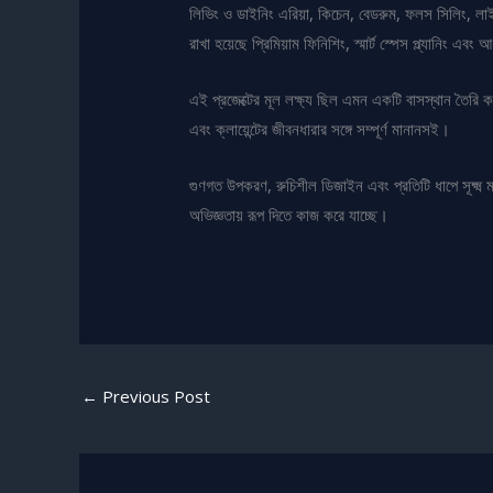
লিভিং ও ডাইনিং এরিয়া, কিচেন, বেডরুম, ফলস সিলিং, লা
রাখা হয়েছে প্রিমিয়াম ফিনিশিং, স্মার্ট স্পেস প্ল্যানিং এব
এই প্রজেক্টের মূল লক্ষ্য ছিল এমন একটি বাসস্থান তৈরি কর
এবং ক্লায়েন্টের জীবনধারার সঙ্গে সম্পূর্ণ মানানসই।
গুণগত উপকরণ, রুচিশীল ডিজাইন এবং প্রতিটি ধাপে সূক্ষ্
অভিজ্ঞতায় রূপ দিতে কাজ করে যাচ্ছে।
←
Previous Post